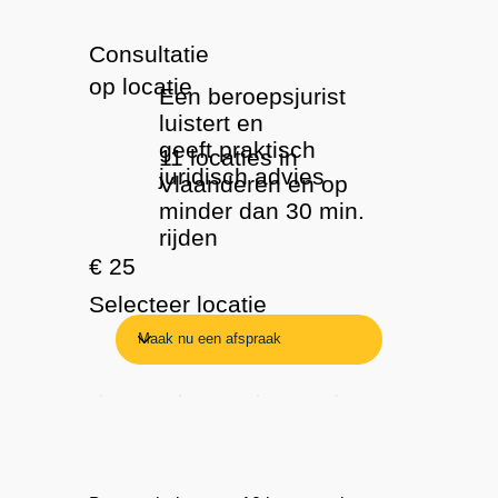
Consultatie
op locatie
Een beroepsjurist
luistert en
geeft praktisch
11 locaties in
juridisch advies
Vlaanderen en op
minder dan 30 min.
rijden
€ 25
Selecteer locatie