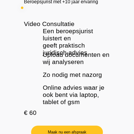
Beroepsjurist met +10 jaar ervaring
Video Consultatie
Een beroepsjurist
luistert en
geeft praktisch
juridisch advies
Upload documenten en
wij analyseren
Zo nodig met nazorg
Online advies waar je
ook bent via laptop,
tablet of gsm
€ 60
Maak nu een afspraak