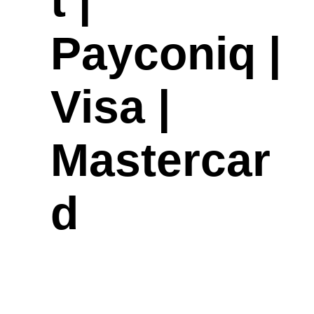
t |
Payconiq |
Visa |
Mastercar
d