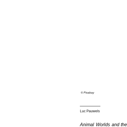
© Pixabay
________
Luc Pauwels
Animal Worlds and th