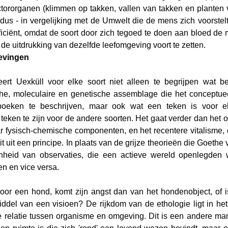
dus - in vergelijking met de Umwelt die de mens zich voorstelt -
ficiënt, omdat de soort door zich tegoed te doen aan bloed de 
n de uitdrukking van dezelfde leefomgeving voort te zetten.
evingen
rt Uexküll voor elke soort niet alleen te begrijpen wat bet
che, moleculaire en genetische assemblage die het conceptuee
oeken te beschrijven, maar ook wat een teken is voor elk
 teken te zijn voor de andere soorten. Het gaat verder dan het
r fysisch-chemische componenten, en het recentere vitalisme, d
it uit een principe. In plaats van de grijze theorieën die Goethe v
heid van observaties, die een actieve wereld openlegden w
en en vice versa.
oor een hond, komt zijn angst dan van het hondenobject, of is
middel van een visioen? De rijkdom van de ethologie ligt in h
de relatie tussen organisme en omgeving. Dit is een andere ma