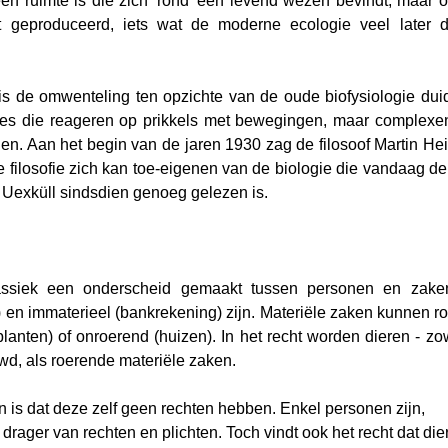
en ruimte is die zich 'rond' een levend wezen bevindt, maar o
 geproduceerd, iets wat de moderne ecologie veel later da
g is de omwenteling ten opzichte van de oude biofysiologie duid
ines die reageren op prikkels met bewegingen, maar complexen
n. Aan het begin van de jaren 1930 zag de filosoof Martin Heid
 filosofie zich kan toe-eigenen van de biologie die vandaag de 
t Uexküll sindsdien genoeg gelezen is.
lassiek een onderscheid gemaakt tussen personen en zake
) en immaterieel (bankrekening) zijn. Materiële zaken kunnen roe
anten) of onroerend (huizen). In het recht worden dieren - zow
d, als roerende materiële zaken.
is dat deze zelf geen rechten hebben. Enkel personen zijn,
t, drager van rechten en plichten. Toch vindt ook het recht dat die