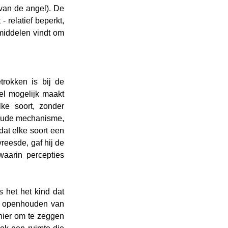
thermisch) en drie effectororganen (klimmen op takken, vallen van takken en planten van de angel). De 
 relatief beperkt, 
middelen vindt om 
rokken is bij de 
l mogelijk maakt 
e soort, zonder 
 oude mechanisme, 
at elke soort een 
reesde, gaf hij de 
aarin percepties 
 het het kind dat 
et openhouden van 
nier om te zeggen 