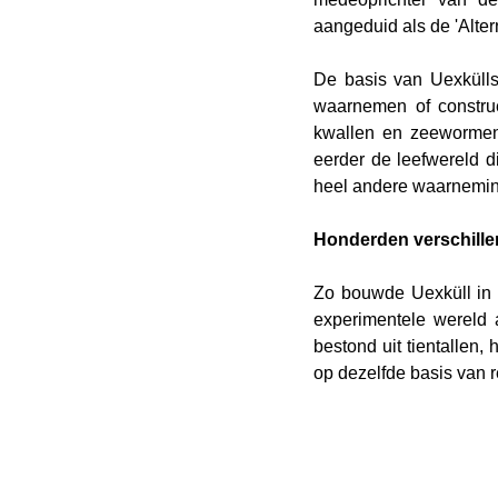
aangeduid als de 'Alter
De basis van Uexküll
waarnemen of construe
kwallen en zeewormen.
eerder de leefwereld di
heel andere waarnemin
Honderden verschille
Zo bouwde Uexküll in 
experimentele wereld 
bestond uit tientallen,
op dezelfde basis van 