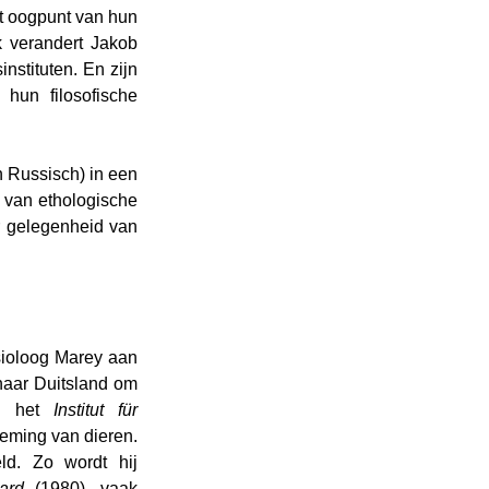
t oogpunt van hun 
 verandert Jakob 
nstituten. En zijn 
hun filosofische 
n Russisch) in een 
 van ethologische 
r gelegenheid van 
ysioloog Marey aan 
naar Duitsland om 
j het 
Institut für 
eming van dieren. 
ld. Zo wordt hij 
ard
 (1980), vaak 