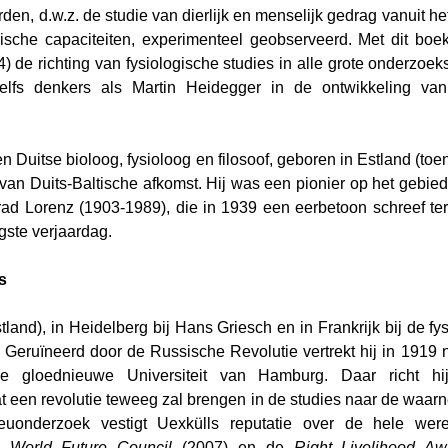
en, d.w.z. de studie van dierlijk en menselijk gedrag vanuit he
ische capaciteiten, experimenteel geobserveerd. Met dit boek
 de richting van fysiologische studies in alle grote onderzoeksi
lfs denkers als Martin Heidegger in de ontwikkeling van 
n Duitse bioloog, fysioloog en filosoof, geboren in Estland (toe
 van Duits-Baltische afkomst. Hij was een pionier op het gebied
rad Lorenz (1903-1989), die in 1939 een eerbetoon schreef te
gste verjaardag.
s
stland), in Heidelberg bij Hans Griesch en in Frankrijk bij de f
 Geruïneerd door de Russische Revolutie vertrekt hij in 1919 
 gloednieuwe Universiteit van Hamburg. Daar richt hi
at een revolutie teweeg zal brengen in de studies naar de waarn
lieuonderzoek vestigt Uexkülls reputatie over de hele were
e 
World Future Council
 (2007) en de 
Right Livelihood Aw