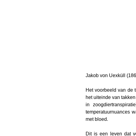
Jakob von Uexküll (18
Het voorbeeld van de te
het uiteinde van takken 
in zoogdiertranspira
temperatuurnuances waa
met bloed.
Dit is een leven dat v