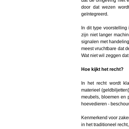
dat de omgeving niet e
door dat wezen wordt
geïntegreerd.
In dit type voorstellin
zijn niet langer mach
signalen met handelinge
meest vruchtbare dat de
Wat niet wil zeggen da
Hoe kijkt het recht?
In het recht wordt k
materieel (geldbiljetten
meubels, bloemen en pl
hoevedieren - beschouw
Kenmerkend voor zaken 
in het traditioneel rech