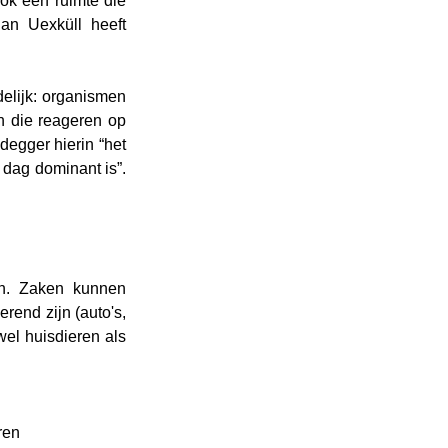
ok een ruimte die 
n Uexküll heeft 
elijk: organismen 
 die reageren op 
egger hierin “het 
dag dominant is”. 
n. Zaken kunnen 
rend zijn (auto's, 
el huisdieren als 
ren