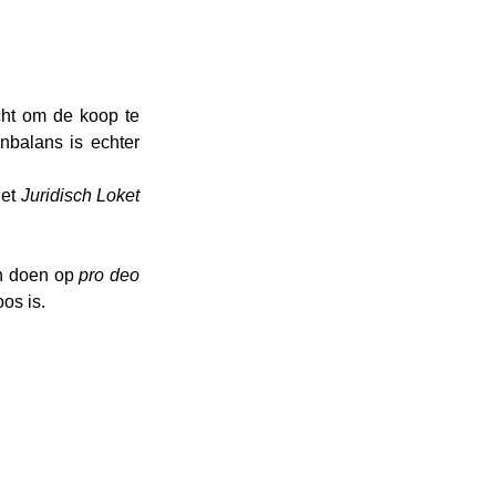
ht om de koop te 
nbalans is echter 
et 
Juridisch Loket
n doen op 
pro deo
oos is.