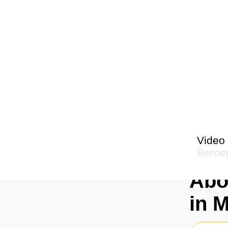
Video 
Beroep
Abo
De naam van de vader
in 