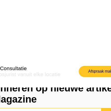
Consultatie
Afspraak ma
sjurist vanuit elke locatie
Dubbelzinnig
nneren op nieuwe artike
Sche
Magazine