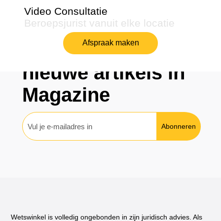
Video Consultatie
Beroepsjurist vanuit elke locatie
Dubbelzinnig
Afspraak maken
Abonneren op
nieuwe artikels in
Magazine
Abonneren
Wetswinkel is volledig ongebonden in zijn juridisch advies. Als