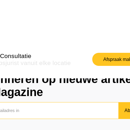
Consultatie
Afspraak ma
sjurist vanuit elke locatie
Dubbelzinnig
nneren op nieuwe artike
Magazine
Krui
Ab