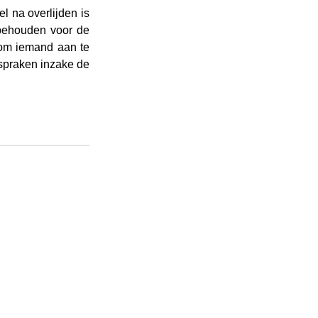
 na overlijden is 
behouden voor de 
rom iemand aan te 
fspraken inzake de 