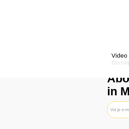
Video 
Beroep
Abo
De naam van de vader
in 