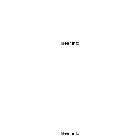
'Gelukkig gescheiden' dankzij juridisch advies
Wetswinkel
Meer info
Verkoop van boot nietig verklaard: "Lacune in
de wet zorgt voor absurde situatie"
Meer info