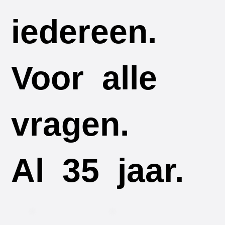
iedereen.
iedereen.
Voor
alle
alle
vragen.
Al 35 jaar.
35 jaar.