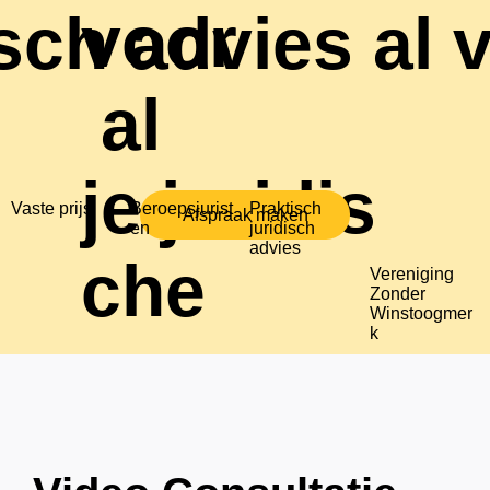
voor
sch advies al 
al
je juridis
Vaste prijs
Beroepsjurist
Praktisch
Afspraak maken
en
juridisch
advies
che
Vereniging
Zonder
Winstoogmer
k
vragen.