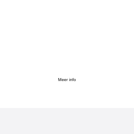
Renovatie van badkamer liep fout: "Na advies
van Wetswinkel bleef onze financiële kater
beperkt"
Meer info