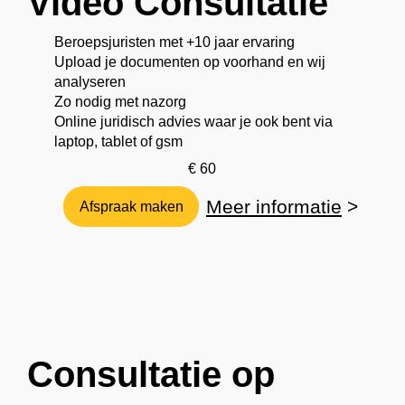
Video Consultatie
Begin
Beroepsjuristen met +10 jaar ervaring
Upload je documenten op voorhand en wij
analyseren
jouw
Zo nodig met nazorg
Online juridisch advies waar je ook bent via
laptop, tablet of gsm
recht bij
€ 60
Meer informatie
>
Afspraak maken
Wetswink
el.
Consultatie op