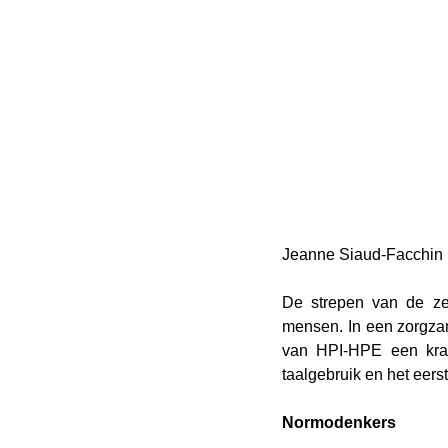
Jeanne Siaud-Facchin 
De strepen van de zeb
mensen. In een zorgzam
van HPI-HPE een krach
taalgebruik en het eerst
Normodenkers