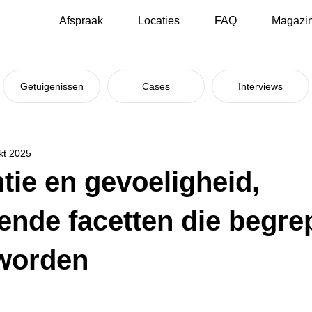
Afspraak
Locaties
FAQ
Magazi
Getuigenissen
Cases
Interviews
kt 2025
ntie en gevoeligheid,
lende facetten die begr
worden