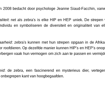
 in 2008 bedacht door psychologe Jeanne Siaud-Facchin, van
liteit
: net als zebra's is elke HIP en HEP uniek. De strepen 
individu en symboliseren de diversiteit en originaliteit van 
aarheid
: zebra's kunnen met hun strepen opgaan in de Afrik
r roofdieren. Op dezelfde manier kunnen HIP's en HEP's onopg
erbergen vaak hun vermogen om zich aan te passen en vermijde
eid
: de zebra, een fascinerend en mysterieus dier, vertege
k onbegrepen kant van hoogbegaafden.