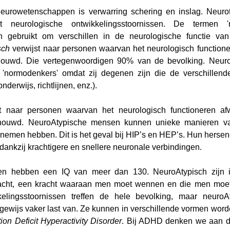
eurowetenschappen is verwarring schering en inslag. Neuro
neurologische ontwikkelingsstoornissen. De termen 'ne
n gebruikt om verschillen in de neurologische functie va
sch
 verwijst naar personen waarvan het neurologisch functione
chouwd. Die vertegenwoordigen 90% van de bevolking. Neuro
'normodenkers' omdat zij degenen zijn die de verschillen
derwijs, richtlijnen, enz.).
st naar personen waarvan het neurologisch functioneren afw
houwd. NeuroAtypische mensen kunnen unieke manieren van
men hebben. Dit is het geval bij HIP’s en HEP’s. Hun hersene
, dankzij krachtigere en snellere neuronale verbindingen.
n hebben een IQ van meer dan 130. NeuroAtypisch zijn i
cht, een kracht waaraan men moet wennen en die men moet 
kelingsstoornissen treffen de hele bevolking, maar neuroA
gewijs vaker last van. Ze kunnen in verschillende vormen wor
tion Deficit Hyperactivity Disorder
. Bij ADHD denken we aan dr