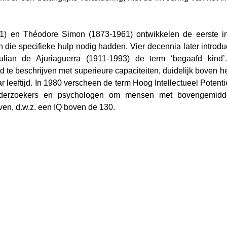
11) en Théodore Simon (1873-1961) ontwikkelen de eerste inte
en die specifieke hulp nodig hadden. Vier decennia later introdu
ulian de Ajuriaguerra (1911-1993) de term ‘begaafd kind’. 
 te beschrijven met superieure capaciteiten, duidelijk boven h
r leeftijd. In 1980 verscheen de term Hoog Intellectueel Potentie
derzoekers en psychologen om mensen met bovengemiddeld
jven, d.w.z. een IQ boven de 130.