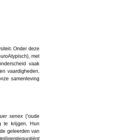
iteit. Onder deze 
uroAtypisch), met 
onderscheid vaak 
en vaardigheden. 
nze samenleving 
uer senex
 (‘oude 
te krijgen. Hun 
de geleerden van 
telligentiequotiënt