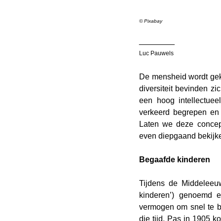
© Pixabay
________
Luc Pauwels 
De mensheid wordt geke
diversiteit bevinden z
een hoog intellectuee
verkeerd begrepen en 
Laten we deze concep
even diepgaand bekijk
Begaafde kinderen
Tijdens de Middeleeu
kinderen’) genoemd e
vermogen om snel te b
die tijd. Pas in 1905 k