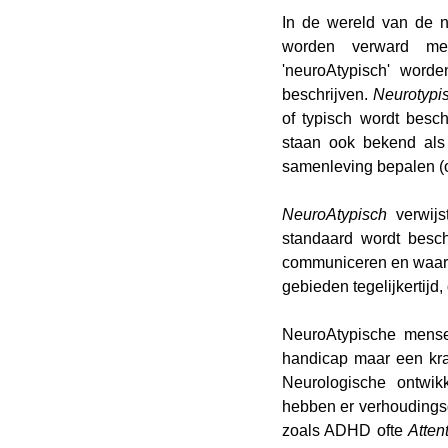
In de wereld van de n
worden verward met 
'neuroAtypisch' worde
beschrijven. 
Neurotypi
of typisch wordt bes
staan ook bekend als 
samenleving bepalen (on
NeuroAtypisch
 verwij
standaard wordt besc
communiceren en waarne
gebieden tegelijkertijd
NeuroAtypische mense
handicap maar een kra
Neurologische ontwik
hebben er verhoudings
zoals ADHD ofte 
Atten