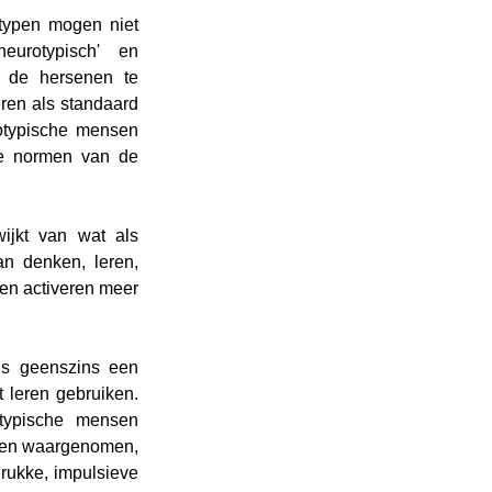
typen mogen niet 
urotypisch' en 
n de hersenen te 
ren als standaard 
typische mensen 
de normen van de 
ijkt van wat als 
 denken, leren, 
n activeren meer 
s geenszins een 
leren gebruiken. 
typische mensen 
den waargenomen, 
ukke, impulsieve 